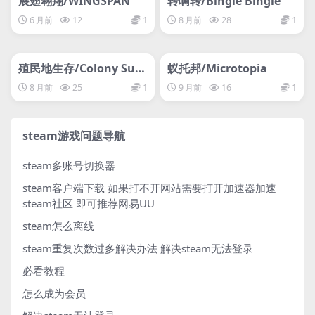
展翅翱翔/WINGSPAN
转啊转/Bingle Bingle
6 月前
12
1
8 月前
28
1
管理发布
HOT
管理发布
HOT
网盘下载游戏
网盘下载游戏
殖民地生存/Colony Surv
蚁托邦/Microtopia
ival
8 月前
25
1
9 月前
16
1
steam游戏问题导航
steam多账号切换器
steam客户端下载
如果打不开网站需要打开加速器加速
steam社区 即可推荐网易UU
steam怎么离线
steam重复次数过多解决办法
解决steam无法登录
必看教程
怎么成为会员