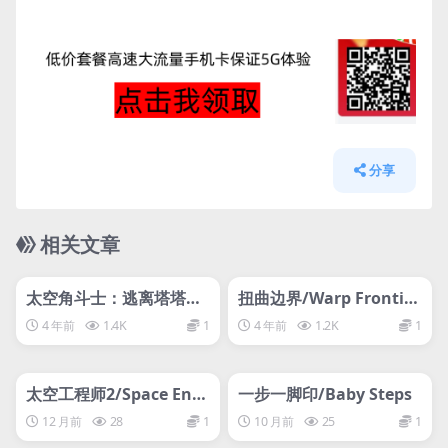
分享
相关文章
管理发布
HOT
管理发布
HOT
网盘下载游戏
网盘下载游戏
太空角斗士：逃离塔塔洛
扭曲边界/Warp Frontier
斯
（v1.1.7）
4 年前
1.4K
1
4 年前
1.2K
1
管理发布
HOT
管理发布
HOT
网盘下载游戏
网盘下载游戏
太空工程师2/Space Engi
一步一脚印/Baby Steps
neers 2
12 月前
28
1
10 月前
25
1